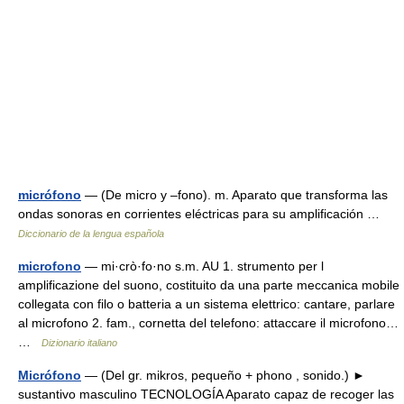
micrófono
— (De micro y ‒fono). m. Aparato que transforma las
ondas sonoras en corrientes eléctricas para su amplificación …
Diccionario de la lengua española
microfono
— mi·crò·fo·no s.m. AU 1. strumento per l
amplificazione del suono, costituito da una parte meccanica mobile
collegata con filo o batteria a un sistema elettrico: cantare, parlare
al microfono 2. fam., cornetta del telefono: attaccare il microfono…
…
Dizionario italiano
Micrófono
— (Del gr. mikros, pequeño + phono , sonido.) ►
sustantivo masculino TECNOLOGÍA Aparato capaz de recoger las