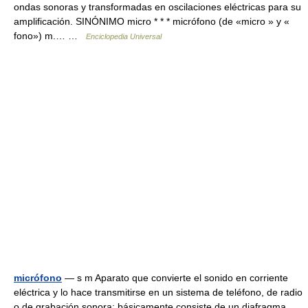
ondas sonoras y transformadas en oscilaciones eléctricas para su
amplificación. SINÓNIMO micro * * * micrófono (de «micro » y «
fono») m.… …
Enciclopedia Universal
micrófono
— s m Aparato que convierte el sonido en corriente
eléctrica y lo hace transmitirse en un sistema de teléfono, de radio
o de grabación sonora; básicamente consiste de un diafragma