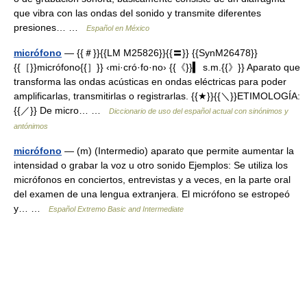
que vibra con las ondas del sonido y transmite diferentes
presiones… …
Español en México
micrófono
— {{＃}}{{LM M25826}}{{〓}} {{SynM26478}}
{{［}}micrófono{{］}} ‹mi·cró·fo·no› {{《}}▍ s.m.{{》}} Aparato que
transforma las ondas acústicas en ondas eléctricas para poder
amplificarlas, transmitirlas o registrarlas. {{★}}{{＼}}ETIMOLOGÍA:
{{／}} De micro… …
Diccionario de uso del español actual con sinónimos y
antónimos
micrófono
— (m) (Intermedio) aparato que permite aumentar la
intensidad o grabar la voz u otro sonido Ejemplos: Se utiliza los
micrófonos en conciertos, entrevistas y a veces, en la parte oral
del examen de una lengua extranjera. El micrófono se estropeó
y… …
Español Extremo Basic and Intermediate