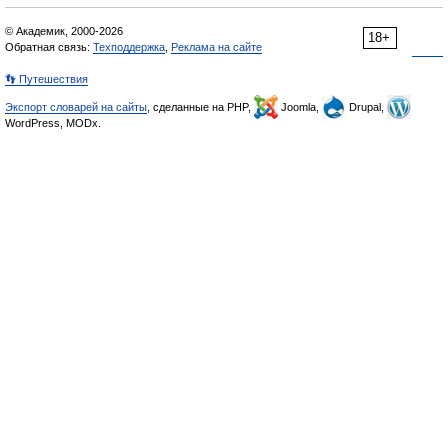
© Академик, 2000-2026
18+
Обратная связь:
Техподдержка
,
Реклама на сайте
👣 Путешествия
Экспорт словарей на сайты
, сделанные на PHP,
Joomla,
Drupal,
WordPress, MODx.