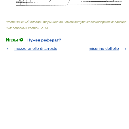
Шестиязычный словарь терминов по номенклатуре железнодорожных вагонов
и их основных частей
.
2014
.
Игры ⚽
Нужен реферат?
mezzo-anello di arresto
misurino dell'olio