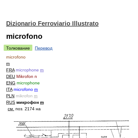
Dizionario Ferroviario Illustrato
microfono
Толкование
Перевод
microfono
m
FRA
microphone
m
DEU
Mikrofon n
ENG
microphone
ITA
microfono
m
PLN
mikrofon
m
RUS
микрофон
m
см.
поз. 2174 на