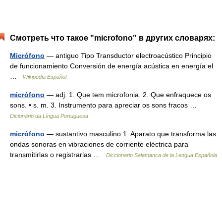
Смотреть что такое "microfono" в других словарях:
Micrófono
— antiguo Tipo Transductor electroacústico Principio
de funcionamiento Conversión de energía acústica en energía el
…
Wikipedia Español
micrófono
— adj. 1. Que tem microfonia. 2. Que enfraquece os
sons. • s. m. 3. Instrumento para apreciar os sons fracos …
Dicionário da Língua Portuguesa
micrófono
— sustantivo masculino 1. Aparato que transforma las
ondas sonoras en vibraciones de corriente eléctrica para
transmitirlas o registrarlas …
Diccionario Salamanca de la Lengua Española